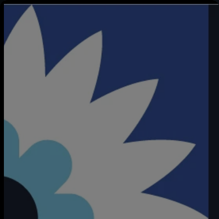
Details
Episodes
Quelli di Casa Sanremo 2021
Quelli di Casa Sanremo - Venerdì
Ospiti della puntata Colapesce e Dimartino, Claudia Gerini, Nicole
Grimaudo, Teatro Stabile del Friuli Venezia Giulia, Gio Evan,
Rodrigo D'Erasmo, Max Angioni, Lo Stato Sociale.