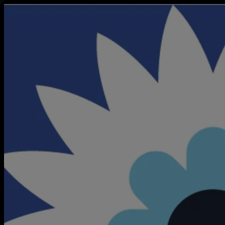
LiveAll+ is powered by LiveAll
Quelli di Casa Sanremo 2021
Quelli di Casa Sanremo - Martedì
Ospiti della puntata Coma_Cose, Teatro di Torino, Arisa, Fasm