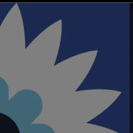
Details
Episodes
a e Marco Bonini.