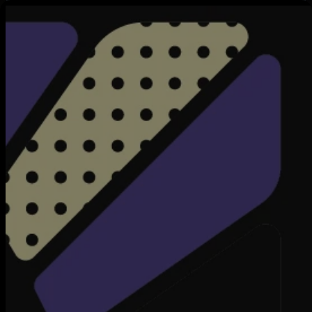
Details
Episodes
Lennon80
Lennon 80 - A Look Behind
Uno sguardo inedito sui lavoratori del mondo dello spettacolo che,
in pieno lockdown, hanno lavorato alla realizzazione di Lennon80.